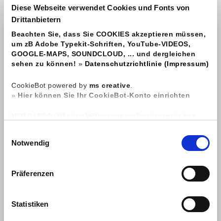
Diese Webseite verwendet Cookies und Fonts von
Drittanbietern
Beachten Sie, dass Sie COOKIES akzeptieren müssen,
um zB Adobe Typekit-Schriften, YouTube-VIDEOS,
GOOGLE-MAPS, SOUNDCLOUD, ... und dergleichen
sehen zu können!
»
Datenschutzrichtlinie (Impressum)
CookieBot powered by
ms creative
.
»
Hier können Sie Ihr CookieBot-Konto einrichten
NEUES 29.8.2020: Den USA wird vom EuGH kein angemessenes Datenschutzniveau bescheinigt
(Schrems II), da es keine unabhängigige Aufsichtsbehörde gibt und dadurch keinen effektiven
Rechtschutz personenbezogener Daten. Es besteht das Risiko, dass zB Geheimdienste oder
E
Sicherheitsbehörden auf personenbezogene Daten zugreifen können durch Einbindung von zB YouTube /
Google und Sie ihre Betroffenenrechte, die Sie auf Basis der DSGVO haben (Auskunft, Einschränkung,
Notwendig
i
Berichtigung, Löschung, Widerruf, etc.) oder auch ein Beschwerderecht in den USA oder gegenüber
Übermittlungsempfängern nicht erfolgreich durchsetzen können.
n
w
Präferenzen
i
l
l
Statistiken
i
g