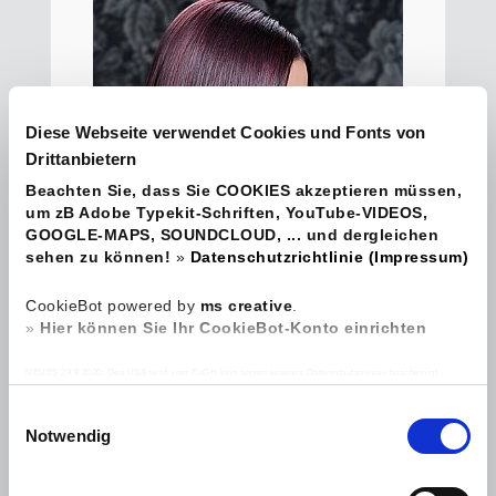
Diese Webseite verwendet Cookies und Fonts von
Drittanbietern
Beachten Sie, dass Sie COOKIES akzeptieren müssen,
um zB Adobe Typekit-Schriften, YouTube-VIDEOS,
GOOGLE-MAPS, SOUNDCLOUD, ... und dergleichen
sehen zu können!
»
Datenschutzrichtlinie (Impressum)
CookieBot powered by
ms creative
.
»
Hier können Sie Ihr CookieBot-Konto einrichten
NEUES 29.8.2020: Den USA wird vom EuGH kein angemessenes Datenschutzniveau bescheinigt
(Schrems II), da es keine unabhängigige Aufsichtsbehörde gibt und dadurch keinen effektiven
Rechtschutz personenbezogener Daten. Es besteht das Risiko, dass zB Geheimdienste oder
E
Sicherheitsbehörden auf personenbezogene Daten zugreifen können durch Einbindung von zB YouTube /
Google und Sie ihre Betroffenenrechte, die Sie auf Basis der DSGVO haben (Auskunft, Einschränkung,
Notwendig
i
Berichtigung, Löschung, Widerruf, etc.) oder auch ein Beschwerderecht in den USA oder gegenüber
Übermittlungsempfängern nicht erfolgreich durchsetzen können.
n
DETAILS
w