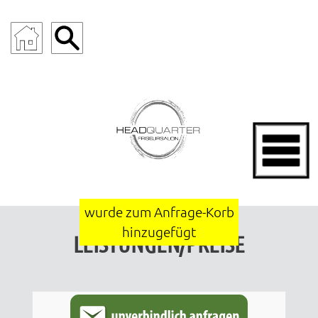
wurde zum Anfrage-Korb
hinzugefügt
LEISTUNGEN/PREISE